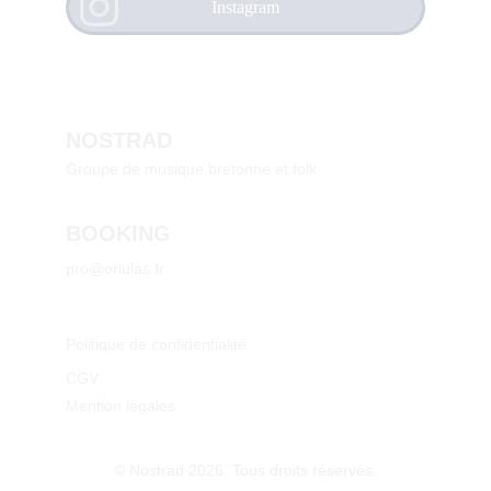
Instagram
NOSTRAD
Groupe de musique bretonne et folk
BOOKING
pro@orlulas.fr
Politique de confidentialité
CGV     
Mention légales
© Nostrad 2026. Tous droits réservés.