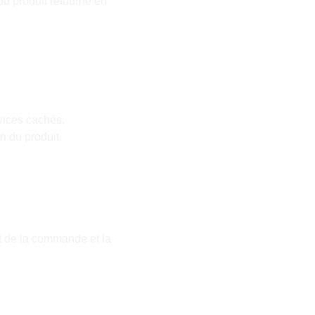
u produit retourné en 
 vices cachés.
n du produit.
t de la commande et la 