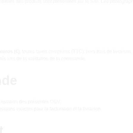
ntielles des produits sont présentées sur le Site. Les photograp
euros (€)
, toutes taxes comprises (TTC), hors frais de livraison.
utés lors de la validation de la commande.
de
eptation des présentes CGV.
mations exactes pour la facturation et la livraison.
t