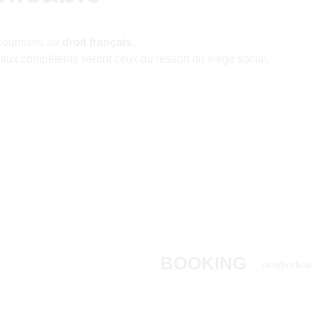
soumises au 
droit français
.
unaux compétents seront ceux du ressort du siège social.
BOOKING
pro@orlulas