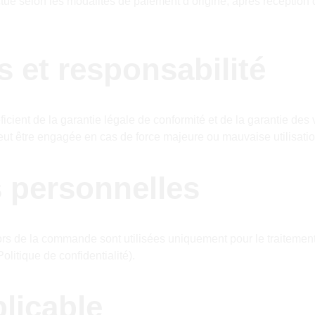
ue selon les modalités de paiement d’origine, après réception d
s et responsabilité
icient de la garantie légale de conformité et de la garantie des
eut être engagée en cas de force majeure ou mauvaise utilisatio
 personnelles
rs de la commande sont utilisées uniquement pour le traitemen
olitique de confidentialité).
plicable