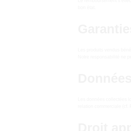
Le remboursement s’effect
bon état.
Garantie
Les produits vendus bénéf
Notre responsabilité ne p
Données
Les données collectées lo
relation commerciale (cf. P
Droit ap